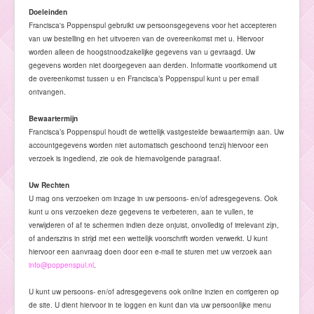
Doeleinden
Francisca's Poppenspul gebruikt uw persoonsgegevens voor het accepteren
van uw bestelling en het uitvoeren van de overeenkomst met u. Hiervoor
worden alleen de hoogstnoodzakelijke gegevens van u gevraagd. Uw
gegevens worden niet doorgegeven aan derden. Informatie voortkomend uit
de overeenkomst tussen u en Francisca’s Poppenspul kunt u per email
ontvangen.
Bewaartermijn
Francisca’s Poppenspul houdt de wettelijk vastgestelde bewaartermijn aan. Uw
accountgegevens worden niet automatisch geschoond tenzij hiervoor een
verzoek is ingediend, zie ook de hiernavolgende paragraaf.
Uw Rechten
U mag ons verzoeken om inzage in uw persoons- en/of adresgegevens. Ook
kunt u ons verzoeken deze gegevens te verbeteren, aan te vullen, te
verwijderen of af te schermen indien deze onjuist, onvolledig of irrelevant zijn,
of anderszins in strijd met een wettelijk voorschrift worden verwerkt. U kunt
hiervoor een aanvraag doen door een e-mail te sturen met uw verzoek aan
info@poppenspul.nl
.
U kunt uw persoons- en/of adresgegevens ook online inzien en corrigeren op
de site. U dient hiervoor in te loggen en kunt dan via uw persoonlijke menu