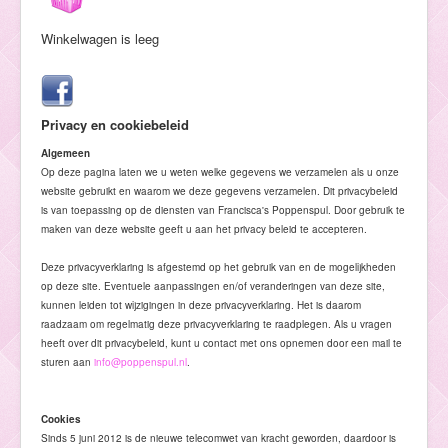
Hulp
Winkelwagen is leeg
Privacy en cookiebeleid
Algemeen
Op deze pagina laten we u weten welke gegevens we verzamelen als u onze
website gebruikt en waarom we deze gegevens verzamelen. Dit privacybeleid
is van toepassing op de diensten van Francisca's Poppenspul. Door gebruik te
maken van deze website geeft u aan het privacy beleid te accepteren.
Deze privacyverklaring is afgestemd op het gebruik van en de mogelijkheden
op deze site. Eventuele aanpassingen en/of veranderingen van deze site,
kunnen leiden tot wijzigingen in deze privacyverklaring. Het is daarom
raadzaam om regelmatig deze privacyverklaring te raadplegen. Als u vragen
heeft over dit privacybeleid, kunt u contact met ons opnemen door een mail te
sturen aan
info@poppenspul.nl
.
Cookies
Sinds 5 juni 2012 is de nieuwe telecomwet van kracht geworden, daardoor is