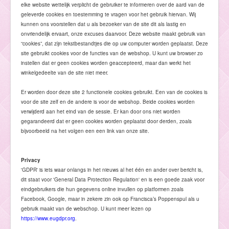
elke website wettelijk verplicht de gebruiker te informeren over de aard van de
geleverde cookies en toestemming te vragen voor het gebruik hiervan. Wij
kunnen ons voorstellen dat u als bezoeker van de site dit als lastig en
onvriendelijk ervaart, onze excuses daarvoor. Deze website maakt gebruik van
“cookies”, dat zijn tekstbestandtjes die op uw computer worden geplaatst. Deze
site gebruikt cookies voor de functies van de webshop. U kunt uw browser zo
instellen dat er geen cookies worden geaccepteerd, maar dan werkt het
winkelgedeelte van de site niet meer.
Er worden door deze site 2 functionele cookies gebruikt. Een van de cookies is
voor de site zelf en de andere is voor de webshop. Beide cookies worden
verwijderd aan het eind van de sessie. Er kan door ons niet worden
gegarandeerd dat er geen cookies worden geplaatst door derden, zoals
bijvoorbeeld na het volgen een een link van onze site.
Privacy
'GDPR' is iets waar onlangs in het nieuws al het één en ander over bericht is,
dit staat voor 'General Data Protection Regulation' en is een goede zaak voor
eindgebruikers die hun gegevens online invullen op platformen zoals
Facebook, Google, maar in zekere zin ook op Francisca’s Poppenspul als u
gebruik maakt van de webschop. U kunt meer lezen op
https://www.eugdpr.org
.